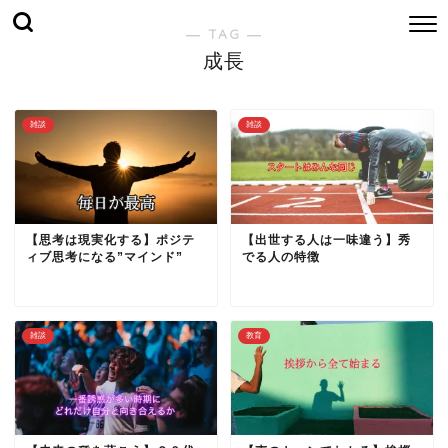
― TAG ―
成長
雑談
雑談
【思考は現実化する】ポジテ
【出世する人は一味違う】秀
ィブ思考になる”マインド”
でる人の特徴
雑談
教育