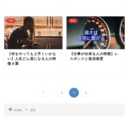
雑談
教育
【何をやっても上手くいかな
【仕事が出来る人の特徴】レ
い】人生どん底になる人の特
スポンスと返信速度
徴９選
...
1
4
5
6
HOME
成長