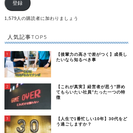
登録
1,579人の購読者に加わりましょう
人気記事TOP5
1
【後輩力の高さで差がつく】成長し
たいなら知るべき事
2
【これが真実】経営者が思う”辞め
てもらいたい社員”たった一つの特
徴
3
【人生で1番忙しい10年】30代をど
う過ごしますか？