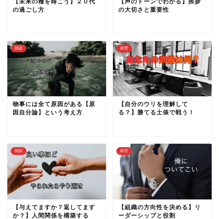
【未来の種を蒔こう】２０代
【声のトーンでわかる】挨拶
の過ごし方
の大切さと重要性
雑談
経営
物事には全て原因がある【原
【自分のウリを理解して
因自分論】という考え方
る？】勝てる土俵で戦う！
雑談
経営
【与えてますか？返してます
【組織の方向性を決める】リ
か？】人間関係を構築する
ーダーシップと役割