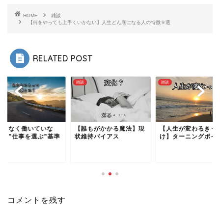
HOME
雑談
【何をやっても上手くいかない】人生どん底になる人の特徴９選
RELATED POST
雑談
雑談
何となく働いていな
【誰もがかかる魔法】現
【人生が変わるきっ
？】”仕事を選ぶ”基準
状維持バイアス
け】ターニングポイ
コメントを残す