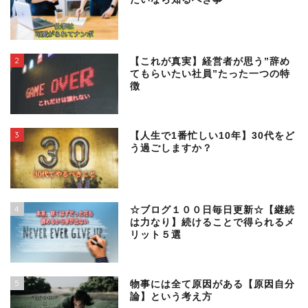
2
【これが真実】経営者が思う”辞め
てもらいたい社員”たった一つの特
徴
3
【人生で1番忙しい10年】30代をど
う過ごしますか？
4
☆ブログ１００日毎日更新☆【継続
は力なり】続けることで得られるメ
リット５選
5
物事には全て原因がある【原因自分
論】という考え方