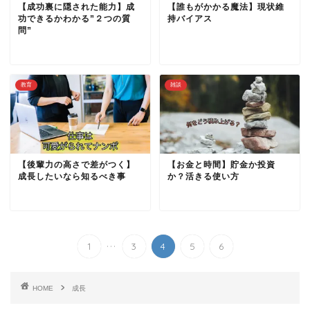
【成功裏に隠された能力】成
【誰もがかかる魔法】現状維
功できるかわかる”２つの質
持バイアス
問”
教育
雑談
【後輩力の高さで差がつく】
【お金と時間】貯金か投資
成長したいなら知るべき事
か？活きる使い方
...
1
3
4
5
6
HOME
成長