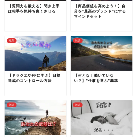
【質問力を鍛える】聞き上手
【商品価値を高めよう！】自
は相手を気持ち良くさせる
分を”最高のブランド”にする
マインドセット
教育
雑談
【ドラクエやFFに学ぶ】目標
【何となく働いていな
達成のコントロール方法
い？】”仕事を選ぶ”基準
雑談
雑談