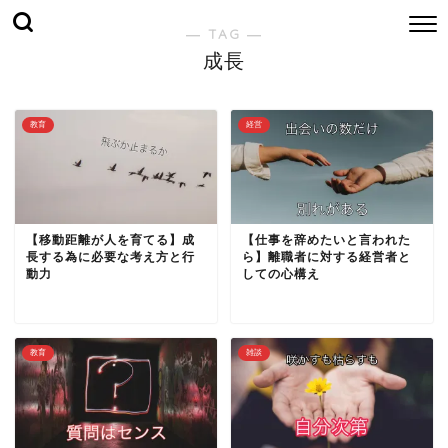
― TAG ―
成長
教育
経営
【移動距離が人を育てる】成
【仕事を辞めたいと言われた
長する為に必要な考え方と行
ら】離職者に対する経営者と
動力
しての心構え
教育
雑談