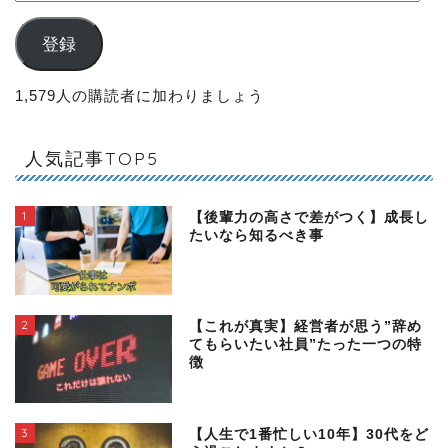
登録
1,579人の購読者に加わりましょう
人気記事TOP5
1
【後輩力の高さで差がつく】成長し
たいなら知るべき事
2
【これが真実】経営者が思う”辞め
てもらいたい社員”たった一つの特
徴
3
【人生で1番忙しい10年】30代をど