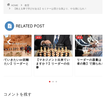
HOME
教育
【教える事で学びがある】セミナーは受ける側より、やる側になれ！
RELATED POST
経営
教育
付いていきたいor距離
【マネジメント出来てい
リーダーの器量は【
置きたい】リーダーと
ますか？】リーダーの仕
者の数】で測られる
事
コメントを残す