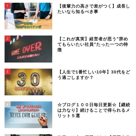
1
【後輩力の高さで差がつく】成長し
たいなら知るべき事
2
【これが真実】経営者が思う”辞め
てもらいたい社員”たった一つの特
徴
3
【人生で1番忙しい10年】30代をど
う過ごしますか？
4
☆ブログ１００日毎日更新☆【継続
は力なり】続けることで得られるメ
リット５選