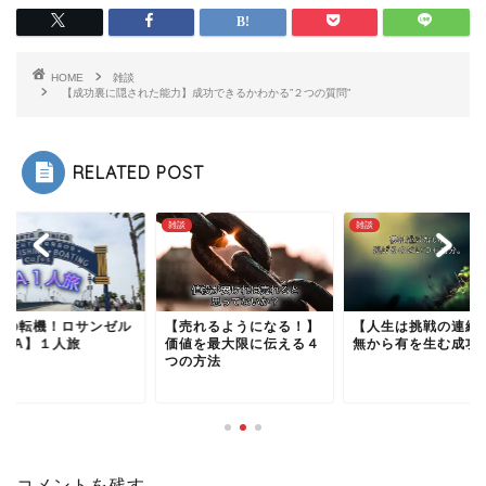
HOME
雑談
【成功裏に隠された能力】成功できるかわかる”２つの質問”
RELATED POST
雑談
雑談
生の転機！ロサンゼル
【売れるようになる！】
【人生は挑戦の連続
【LA】１人旅
価値を最大限に伝える４
無から有を生む成功
つの方法
コメントを残す