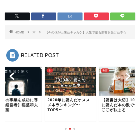
HOME
本
【今の僕が出来たキッカケ】人生で最も影響を受けた本☆
RELATED POST
本
教育
多くの事業を成功に導
2020年に読んだオスス
【読書は大切】10歳
た名経営者】稲盛和夫
メ本ランキング〜
に読んだ本の数で一
の言葉
TOP5〜
〇〇が決まる