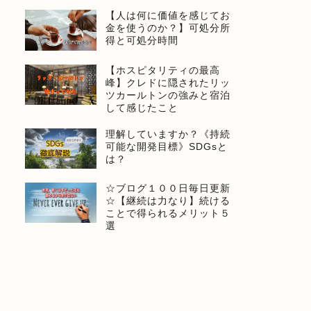
【人は何に価値を感じてお
金を使うのか？】可処分所
得と可処分時間
【ホスピタリティの最高
峰】クレドに隠されたリッ
ツカールトンの強みと宿泊
して感じたこと
理解していますか？《持続
可能な開発目標》SDGsと
は？
☆ブログ１００日毎日更新
☆【継続は力なり】続ける
ことで得られるメリット５
選