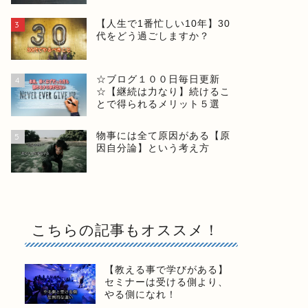
【人生で1番忙しい10年】30
3
代をどう過ごしますか？
☆ブログ１００日毎日更新
4
☆【継続は力なり】続けるこ
とで得られるメリット５選
物事には全て原因がある【原
5
因自分論】という考え方
こちらの記事もオススメ！
【教える事で学びがある】
セミナーは受ける側より、
やる側になれ！