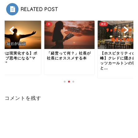
RELATED POST
教育
雑談
経営って何？」社長が
【ホスピタリティの最高
【思考は現実化する
長にオススメする本
峰】クレドに隠されたリ
ジティブ思考になる
ッツカールトンの強み
インド”
と...
コメントを残す