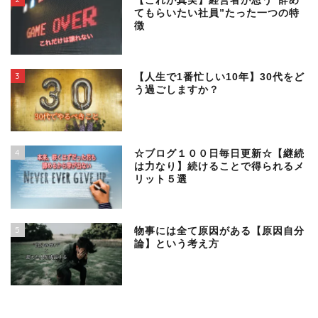
【これが真実】経営者が思う”辞め
てもらいたい社員”たった一つの特
徴
3
【人生で1番忙しい10年】30代をど
う過ごしますか？
4
☆ブログ１００日毎日更新☆【継続
は力なり】続けることで得られるメ
リット５選
5
物事には全て原因がある【原因自分
論】という考え方