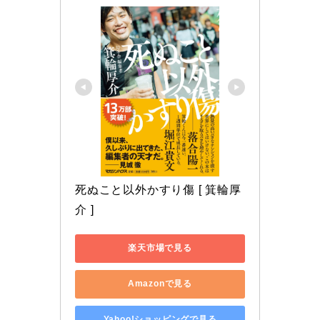
死ぬこと以外かすり傷 [ 箕輪厚
介 ]
楽天市場で見る
Amazonで見る
Yahoo!ショッピングで見る