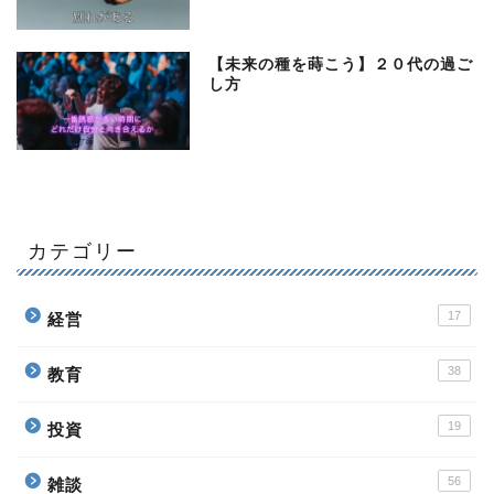
【未来の種を蒔こう】２０代の過ご
し方
カテゴリー
17
経営
38
教育
19
投資
56
雑談