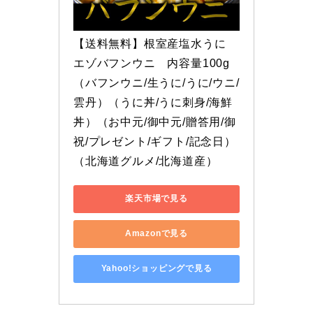
【送料無料】根室産塩水うに　
エゾバフンウニ　内容量100g
（バフンウニ/生うに/うに/ウニ/
雲丹）（うに丼/うに刺身/海鮮
丼）（お中元/御中元/贈答用/御
祝/プレゼント/ギフト/記念日）
（北海道グルメ/北海道産）
楽天市場で見る
Amazonで見る
Yahoo!ショッピングで見る