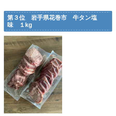
第３位 岩手県花巻市 牛タン塩
味 １kg