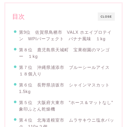
目次
CLOSE
第9位 佐賀県鳥栖市 VALX ホエイプロテイ
ン WPIパーフェクト バナナ風味 １kg
第８位 鹿児島県天城町 宝果樹園のマンゴ
ー １kg
第７位 沖縄県浦添市 ブルーシールアイス
１８個入り
第６位 長野県須坂市 シャインマスカット
1.5kg
第５位 大阪府大東市 ”ホース＆マットなし”
象印ふとん乾燥機
第４位 北海道根室市 ムラサキウニ塩水パッ
ク 110×２個