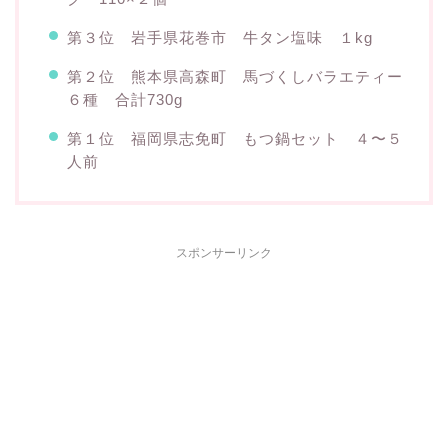
第３位 岩手県花巻市 牛タン塩味 １kg
第２位 熊本県高森町 馬づくしバラエティー
６種 合計730g
第１位 福岡県志免町 もつ鍋セット ４〜５
人前
スポンサーリンク