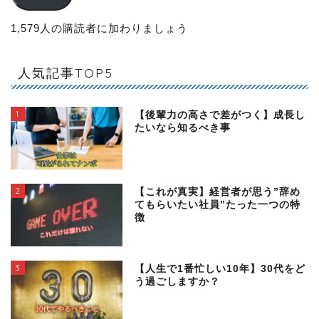
1,579人の購読者に加わりましょう
人気記事TOP5
1
【後輩力の高さで差がつく】成長し
たいなら知るべき事
2
【これが真実】経営者が思う”辞め
てもらいたい社員”たった一つの特
徴
3
【人生で1番忙しい10年】30代をど
う過ごしますか？