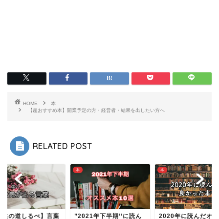
HOME
本
【超おすすめ本】開業予定の方・経営者・結果を出したい方へ
RELATED POST
本
教育
021年下半期’’に読ん
2020年に読んだオスス
【人生の道しるべ】