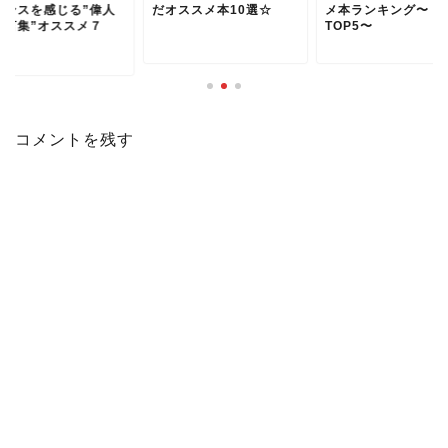
オススメ本10選☆
メ本ランキング〜
のセンスを感じる”
TOP5〜
の名言集”オススメ
冊...
コメントを残す