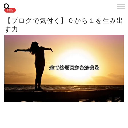
雑談
【ブログで気付く】０から１を生み出
す力