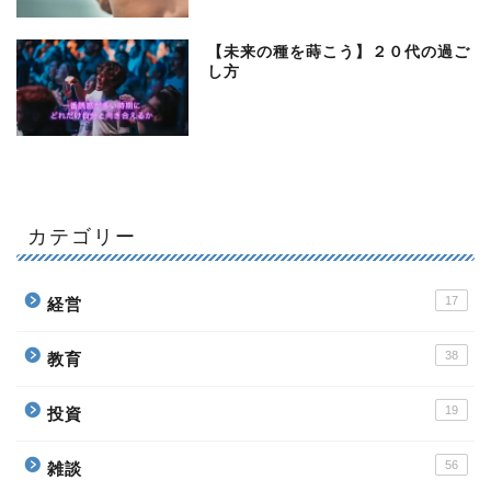
【未来の種を蒔こう】２０代の過ご
し方
カテゴリー
17
経営
38
教育
19
投資
56
雑談