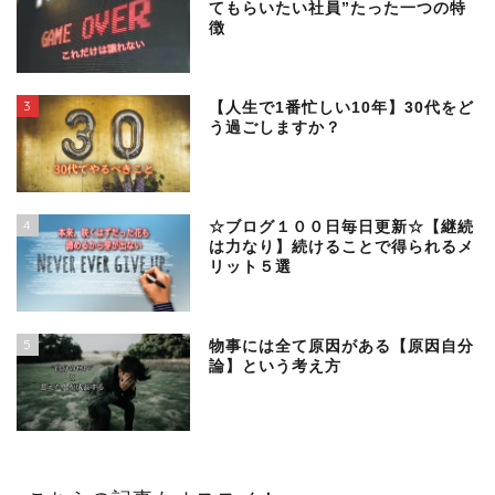
てもらいたい社員”たった一つの特
徴
3
【人生で1番忙しい10年】30代をど
う過ごしますか？
4
☆ブログ１００日毎日更新☆【継続
は力なり】続けることで得られるメ
リット５選
5
物事には全て原因がある【原因自分
論】という考え方