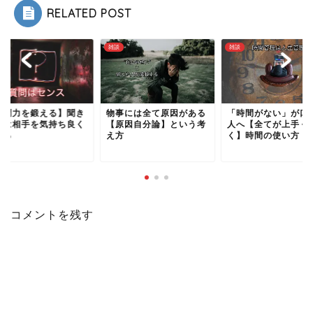
RELATED POST
雑談
雑談
質問力を鍛える】聞き
物事には全て原因がある
「時間がない」が口
手は相手を気持ち良く
【原因自分論】という考
人へ【全てが上手く
せる
え方
く】時間の使い方
コメントを残す