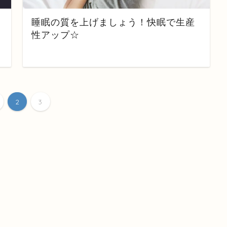
高
睡眠の質を上げましょう！快眠で生産
性アップ☆
2
3