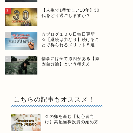
【人生で1番忙しい10年】30
3
代をどう過ごしますか？
☆ブログ１００日毎日更新
4
☆【継続は力なり】続けるこ
とで得られるメリット５選
物事には全て原因がある【原
5
因自分論】という考え方
こちらの記事もオススメ！
金の卵を産む【初心者向
け】高配当株投資の始め方