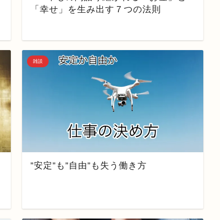
「幸せ」を生み出す７つの法則
雑談
”安定”も”自由”も失う働き方