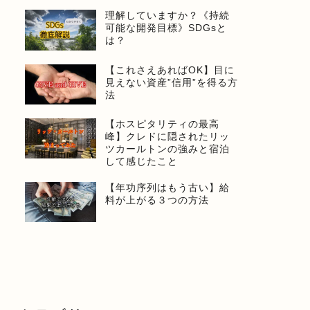
理解していますか？《持続
可能な開発目標》SDGsと
は？
【これさえあればOK】目に
見えない資産”信用”を得る方
法
【ホスピタリティの最高
峰】クレドに隠されたリッ
ツカールトンの強みと宿泊
して感じたこと
【年功序列はもう古い】給
料が上がる３つの方法