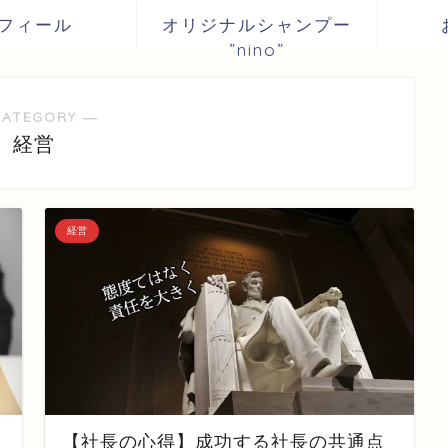
フィール
オリジナルシャンプー
”nino”
CATEGORY ―
経営
経営
【社長の心得】成功する社長の共通点